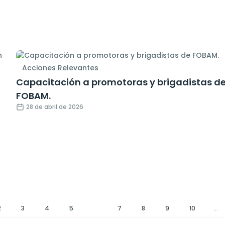
Acciones Relevantes
Capacitación a promotoras y brigadistas d
FOBAM.
28 de abril de 2026
2
3
4
5
6
7
8
9
10
...