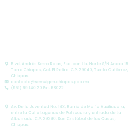
Oficinas Centrales:
Blvd. Andrés Serra Rojas, Esq. con Lib. Norte S/N Anexo 1
Torre Chiapas, Col. El Retiro. C.P. 29040, Tuxtla Gutiérrez,
Chiapas.
contacto@semuigen.chiapas.gob.mx
(961) 69 140 20 Ext. 68022
Oficinas Alternas:
Av. De la Juventud No. 143, Barrio de María Auxiliadora,
entre la Calle Lagunas de Patzcuaro y entrada de La
Albarrada. C.P. 29290. San Cristóbal de las Casas,
Chiapas.