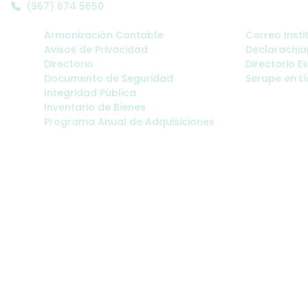
(967) 674 5650
Enlaces SEMUIGEN:
Enlaces Adm
Armonización Contable
Correo Insti
Avisos de Privacidad
Declarachi
Directorio
Directorio E
Documento de Seguridad
Serape en L
Integridad Pública
Inventario de Bienes
Programa Anual de Adquisiciones