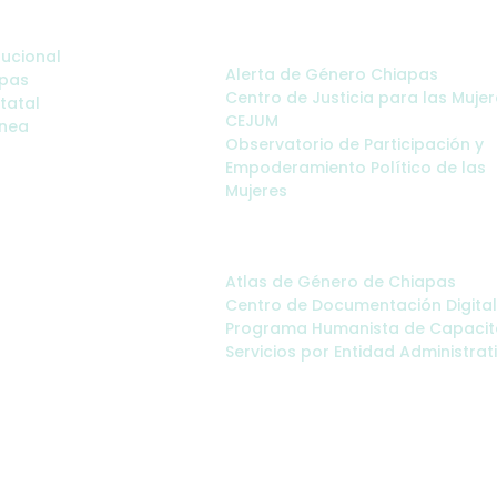
inistrativos:
Sitios de Interés:
tucional
Alerta de Género Chiapas
apas
Centro de Justicia para las Mujer
statal
CEJUM
ínea
Observatorio de Participación y
Empoderamiento Político de las
Mujeres
Servicios:
Atlas de Género de Chiapas
Centro de Documentación Digital
Programa Humanista de Capacit
Servicios por Entidad Administrat