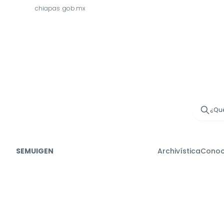
chiapas
.gob.mx
¿Qué
SEMUIGEN
Archivística
Cono