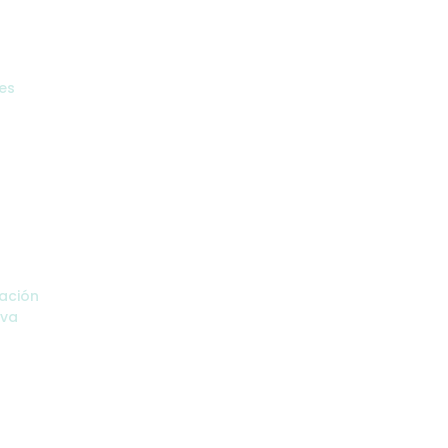
es
ación
iva