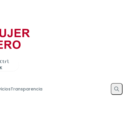
Trámites
Gobierno
Participa
Transparencia
Ctrl
K
vicios
Transparencia