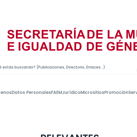
 estás buscando? (Publicaciones, Directorio, Enlaces...)
cenos
Datos Personales
FAEM
Jurídico
Micrositios
Promoción
Ser
Acciones