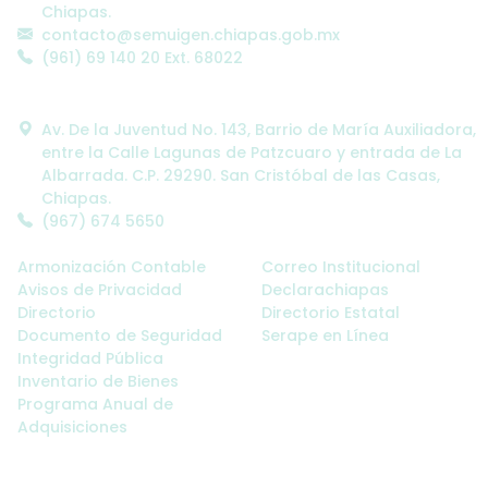
Chiapas.
contacto@semuigen.chiapas.gob.mx
(961) 69 140 20 Ext. 68022
Oficinas Alternas:
Av. De la Juventud No. 143, Barrio de María Auxiliadora,
entre la Calle Lagunas de Patzcuaro y entrada de La
Albarrada. C.P. 29290. San Cristóbal de las Casas,
Chiapas.
(967) 674 5650
Enlaces SEMUIGEN:
Enlaces Administrativos:
Armonización Contable
Correo Institucional
Avisos de Privacidad
Declarachiapas
Directorio
Directorio Estatal
Documento de Seguridad
Serape en Línea
Integridad Pública
Inventario de Bienes
Programa Anual de
Adquisiciones
Sitios de Interés: