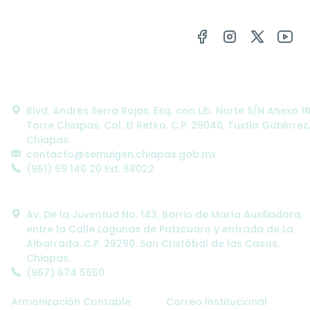
Oficinas Centrales:
Blvd. Andrés Serra Rojas, Esq. con Lib. Norte S/N Anexo 1
Torre Chiapas, Col. El Retiro. C.P. 29040, Tuxtla Gutiérrez,
Chiapas.
contacto@semuigen.chiapas.gob.mx
(961) 69 140 20 Ext. 68022
Oficinas Alternas:
Av. De la Juventud No. 143, Barrio de María Auxiliadora,
entre la Calle Lagunas de Patzcuaro y entrada de La
Albarrada. C.P. 29290. San Cristóbal de las Casas,
Chiapas.
(967) 674 5650
Enlaces SEMUIGEN:
Enlaces Administrativos:
Armonización Contable
Correo Institucional