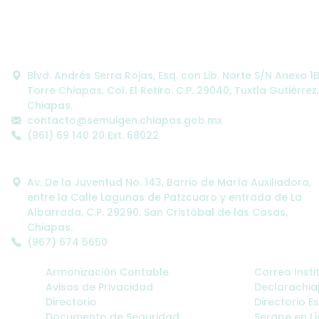
Oficinas Centrales:
Blvd. Andrés Serra Rojas, Esq. con Lib. Norte S/N Anexo 1
Torre Chiapas, Col. El Retiro. C.P. 29040, Tuxtla Gutiérrez,
Chiapas.
contacto@semuigen.chiapas.gob.mx
(961) 69 140 20 Ext. 68022
Oficinas Alternas:
Av. De la Juventud No. 143, Barrio de María Auxiliadora,
entre la Calle Lagunas de Patzcuaro y entrada de La
Albarrada. C.P. 29290. San Cristóbal de las Casas,
Chiapas.
(967) 674 5650
Enlaces SEMUIGEN:
Enlaces Adm
Armonización Contable
Correo Insti
Avisos de Privacidad
Declarachi
Directorio
Directorio E
Documento de Seguridad
Serape en L