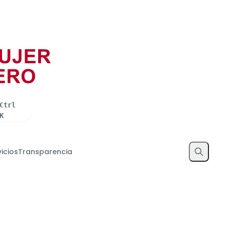
Trámites
Gobierno
Participa
Transparencia
Ctrl
K
vicios
Transparencia