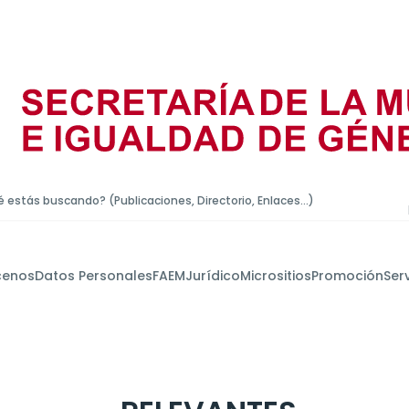
 estás buscando? (Publicaciones, Directorio, Enlaces...)
cenos
Datos Personales
FAEM
Jurídico
Micrositios
Promoción
Ser
Acciones