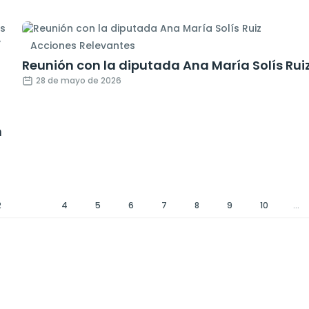
Acciones Relevantes
Reunión con la diputada Ana María Solís Rui
28 de mayo de 2026
n
2
3
4
5
6
7
8
9
10
...