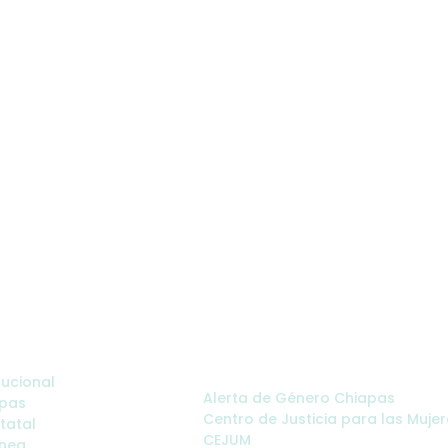
B
inistrativos:
Sitios de Interés:
tucional
Alerta de Género Chiapas
apas
Centro de Justicia para las Mujer
statal
CEJUM
ínea