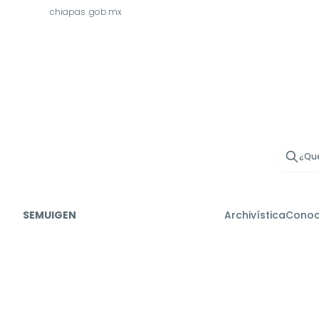
chiapas
.gob.mx
¿Qué
SEMUIGEN
Archivística
Cono